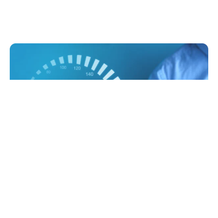
5G fibra que não te
deixa na mão